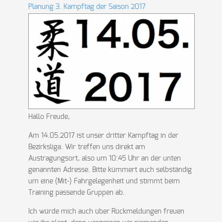
Planung 3. Kampftag der Saison 2017
Hallo Freude,
Am 14.05.2017 ist unser dritter Kampftag in der
Bezirksliga. Wir treffen uns direkt am
Austragungsort, also um 10:45 Uhr an der unten
genannten Adresse. Bitte kümmert euch selbständig
um eine (Mit-) Fahrgelegenheit und stimmt beim
Training passende Gruppen ab.
Ich würde mich auch über Rückmeldungen freuen