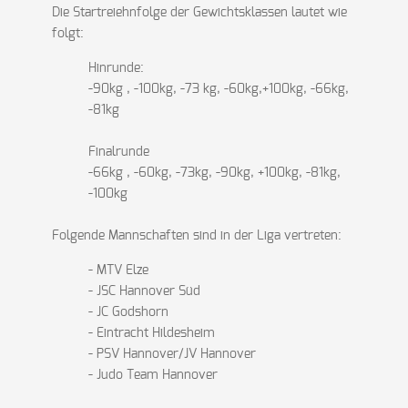
Die Startreiehnfolge der Gewichtsklassen lautet wie
folgt:
Hinrunde:
-90kg , -100kg, -73 kg, -60kg,+100kg, -66kg,
-81kg
Finalrunde
-66kg , -60kg, -73kg, -90kg, +100kg, -81kg,
-100kg
Folgende Mannschaften sind in der Liga vertreten:
- MTV Elze
- JSC Hannover Süd
- JC Godshorn
- Eintracht Hildesheim
- PSV Hannover/JV Hannover
- Judo Team Hannover