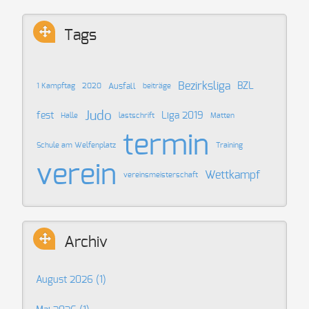
Tags
Bezirksliga
BZL
Ausfall
1 Kampftag
2020
beiträge
Judo
fest
Liga 2019
Halle
lastschrift
Matten
termin
Schule am Welfenplatz
Training
verein
Wettkampf
vereinsmeisterschaft
Archiv
August 2026 (1)