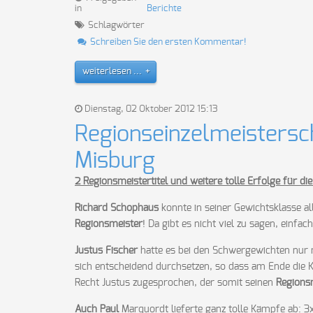
in
Berichte
Schlagwörter
Schreiben Sie den ersten Kommentar!
weiterlesen ...
Dienstag, 02 Oktober 2012 15:13
Regionseinzelmeistersc
Misburg
2 Regionsmeistertitel und weitere tolle Erfolge für d
Richard Schophaus
konnte in seiner Gewichtsklasse a
Regionsmeister
! Da gibt es nicht viel zu sagen, einfac
Justus Fischer
hatte es bei den Schwergewichten nur m
sich entscheidend durchsetzen, so dass am Ende die 
Recht Justus zugesprochen, der somit seinen
Regionsm
Auch Paul
Marquordt lieferte ganz tolle Kämpfe ab: 3x