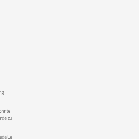
ng
konnte
rde zu
edaille