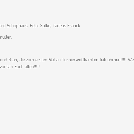
chard Schophaus, Felix Golke, Tadeus Franck
müller,
nd Bijan, die zum ersten Mal an Turnierwettkämfen teilnahmen!!!!! We
wunsch Euch allen!!!!!