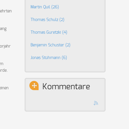
Martin Quil
(26)
kehrten
Thomas Schulz
(2)
lang
Thomas Guretzki
(4)
Benjamin Schuster
(2)
orjahr
Jonas Stühmann
(6)
em
rde.
Kommentare
einen