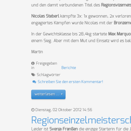
und den damit verbundenen Titel des
Regionsvizemeis
Nicolas Steberl
kämpfte 3x: 1x gewonnen, 2x verloren
engagiertes Kämpfen wurde Nicolas mit der
Bronzeme
In der Gewichtsklasse bis 28,4kg startete
Max Marquo
einem Sieg. Aber mit dem Mut und Einsatz wird es ba
Martin
Freigegeben
in
Berichte
Schlagwörter
Schreiben Sie den ersten Kommentar!
weiterlesen ...
Dienstag, 02 Oktober 2012 14:56
Regionseinzelmeisters
Leider ist
Svenja Franßen
die einzige Starterin für die