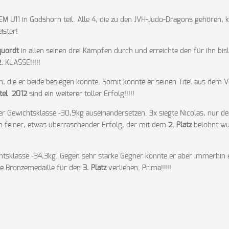
 U11 in Godshorn teil. Alle 4, die zu den JVH-Judo-Dragons gehören, 
ister!
quordt
in allen seinen drei Kämpfen durch und erreichte den für ihn bis
2.
KLASSE!!!!!
, die er beide besiegen konnte. Somit konnte er seinen Titel aus dem V
itel 2012
sind ein weiterer toller Erfolg!!!!!
er Gewichtsklasse -30,9kg auseinandersetzen. 3x siegte Nicolas, nur d
in feiner, etwas überraschender Erfolg, der mit dem
2. Platz
belohnt wu
htsklasse -34,3kg. Gegen sehr starke Gegner konnte er aber immerhin 
e Bronzemedaille für den
3. Platz
verliehen. Prima!!!!!