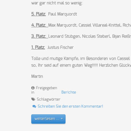
war gar nicht mal so wenig:
5. Platz:
Paul Marquordt
4. Platz:
Max Marquordt, Cassiel Villareal-Knittel, Ri
3. Platz:
Leonard Stübgen, Nicolas Steberl, Bijan Reiß
1. Platz:
Justus Fischer
Tolle und mutige Kämpfe, im Besonderen von Cassiel u
so, Ihr seid auf einem guten Weg!!!!! Herzlichen Glück
Martin
Freigegeben
in
Berichte
Schlagwörter
Schreiben Sie den ersten Kommentar!
weiterlesen ...