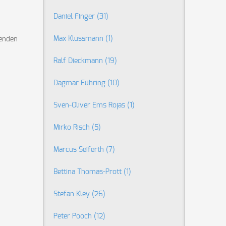
Daniel Finger
(31)
Max Klussmann
(1)
enden
Ralf Dieckmann
(19)
Dagmar Führing
(10)
Sven-Oliver Ems Rojas
(1)
Mirko Risch
(5)
Marcus Seiferth
(7)
Bettina Thomas-Prott
(1)
Stefan Kley
(26)
Peter Pooch
(12)