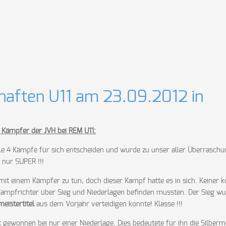
haften U11 am 23.09.2012 in
ie Kämpfer der JVH bei REM U11:
lle 4 Kämpfe für sich entscheiden und wurde zu unser aller Überraschu
h nur SUPER !!!
it einem Kämpfer zu tun, doch dieser Kampf hatte es in sich. Keiner 
Kampfrichter über Sieg und Niederlagen befinden mussten. Der Sieg wu
eistertitel
aus dem Vorjahr verteidigen konnte! Klasse !!!
 gewonnen bei nur einer Niederlage. Dies bedeutete für ihn die Silberm