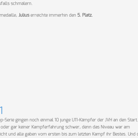
sfalls schmälern.
medaille,
Julius
erreichte immerhin den
5. Platz.
1
up-Serie gingen noch einmal 10 junge U11-Kämpfer der JVH an den Start
g oder gar keiner Kampferfahrung schwer, denn das Niveau war am
icht und alle gaben vom ersten bis zum letzten Kampf ihr Bestes. Und 