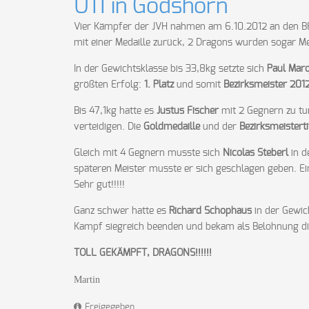
U11 in Godshorn
Vier Kämpfer der JVH nahmen am 6.10.2012 an den BEM
mit einer Medaille zurück, 2 Dragons wurden sogar Me
In der Gewichtsklasse bis 33,8kg setzte sich
Paul Mar
größten Erfolg:
1. Platz
und somit
Bezirksmeister 201
Bis 47,1kg hatte es
Justus Fischer
mit 2 Gegnern zu tun
verteidigen. Die
Goldmedaille
und der
Bezirksmeistert
Gleich mit 4 Gegnern musste sich
Nicolas Steberl
in d
späteren Meister musste er sich geschlagen geben. E
Sehr gut!!!!!
Ganz schwer hatte es
Richard Schophaus
in der Gewic
Kampf siegreich beenden und bekam als Belohnung di
TOLL GEKÄMPFT, DRAGONS!!!!!!
Martin
Freigegeben