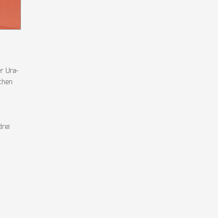
r Ura-
schen
drei