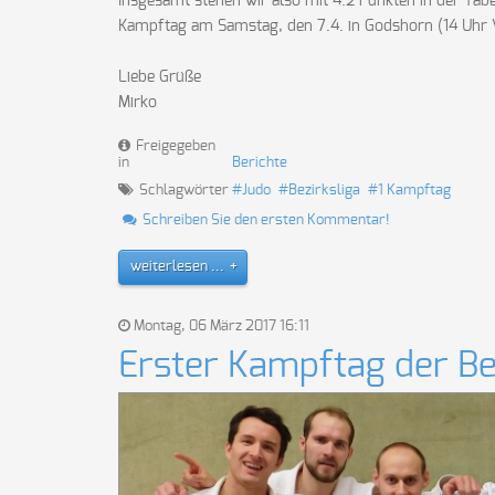
Insgesamt stehen wir also mit 4:2 Punkten in der Tabe
Kampftag am Samstag, den 7.4. in Godshorn (14 Uhr W
Liebe Grüße
Mirko
Freigegeben
in
Berichte
Schlagwörter
Judo
Bezirksliga
1 Kampftag
Schreiben Sie den ersten Kommentar!
weiterlesen ...
Montag, 06 März 2017 16:11
Erster Kampftag der Be