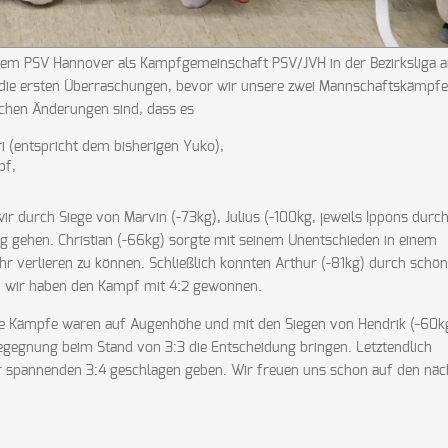
dem PSV Hannover als Kampfgemeinschaft PSV/JVH in der Bezirksliga 
die ersten Überraschungen, bevor wir unsere zwei Mannschaftskämpfe
ichen Änderungen sind, dass es
i (entspricht dem bisherigen Yuko),
pf,
r durch Siege von Marvin (-73kg), Julius (-100kg, jeweils Ippons durc
ng gehen. Christian (-66kg) sorgte mit seinem Unentschieden in einem
hr verlieren zu können. Schließlich konnten Arthur (-81kg) durch schö
d wir haben den Kampf mit 4:2 gewonnen.
le Kämpfe waren auf Augenhöhe und mit den Siegen von Hendrik (-60k
 Begegnung beim Stand von 3:3 die Entscheidung bringen. Letztendlich
 spannenden 3:4 geschlagen geben. Wir freuen uns schon auf den näc