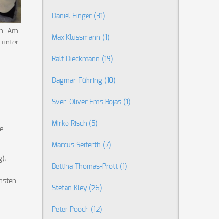
Daniel Finger
(31)
an. Am
Max Klussmann
(1)
 unter
Ralf Dieckmann
(19)
Dagmar Führing
(10)
Sven-Oliver Ems Rojas
(1)
h
Mirko Risch
(5)
ne
Marcus Seiferth
(7)
g),
Bettina Thomas-Prott
(1)
hsten
Stefan Kley
(26)
Peter Pooch
(12)