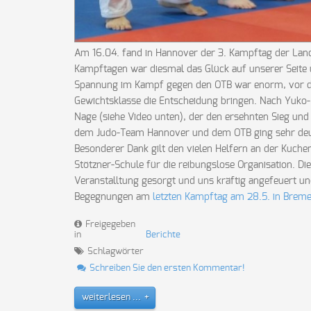
Am 16.04. fand in Hannover der 3. Kampftag der Lande
Kampftagen war diesmal das Glück auf unserer Seite u
Spannung im Kampf gegen den OTB war enorm, vor der 
Gewichtsklasse die Entscheidung bringen. Nach Yuko-
Nage (siehe Video unten), der den ersehnten Sieg und 
dem Judo-Team Hannover und dem OTB ging sehr deut
Besonderer Dank gilt den vielen Helfern an der Kuche
Stötzner-Schule für die reibungslose Organisation. Di
Veranstalltung gesorgt und uns kräftig angefeuert und
Begegnungen am
letzten Kampftag am 28.5. in Brem
Freigegeben
in
Berichte
Schlagwörter
Schreiben Sie den ersten Kommentar!
weiterlesen ...