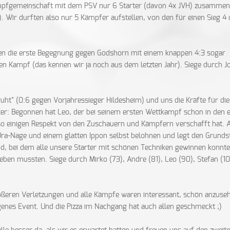
ampfgemeinschaft mit dem PSV nur 6 Starter (davon 4x JVH) zusammen
Wir durften also nur 5 Kämpfer aufstellen, von den für einen Sieg 4
en die erste Begegnung gegen Godshorn mit einem knappen 4:3 sogar
zten Kampf (das kennen wir ja noch aus dem letzten Jahr). Siege durch J
t" (0:6 gegen Vorjahressieger Hildesheim) und uns die Kräfte für die 
r: Begonnen hat Leo, der bei seinem ersten Wettkampf schon in den 
 so einigen Respekt von den Zuschauern und Kämpfern verschafft hat. 
Ura-Nage und einem glatten Ippon selbst belohnen und legt den Grunds
Süd, bei dem alle unsere Starter mit schönen Techniken gewinnen konnt
eben mussten. Siege durch Mirko (73), Andre (81), Leo (90), Stefan (1
rößeren Verletzungen und alle Kämpfe waren interessant, schön anzuse
ungenes Event. Und die Pizza im Nachgang hat auch allen geschmeckt ;)