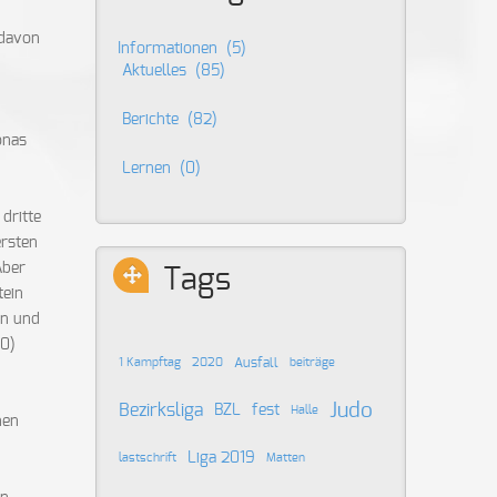
 davon
Informationen
(5)
Aktuelles
(85)
Berichte
(82)
onas
Lernen
(0)
dritte
ersten
Aber
Tags
tein
en und
00)
Ausfall
1 Kampftag
2020
beiträge
Judo
Bezirksliga
BZL
fest
Halle
hen
Liga 2019
lastschrift
Matten