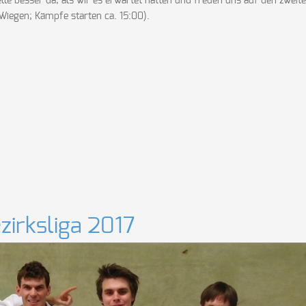
lle besser da, als wir es erwartet hatten und freuen uns auf den zweit
iegen; Kämpfe starten ca. 15:00).
zirksliga 2017