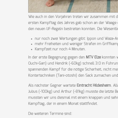
Wie auch in den Vorjahren treten wir zusammen mit 
ersten Kampftag des Jahres gab schon an der Waage 
den neuen IJF-Regeln bestreiten konnten. Die Wesentl
nur noch zwei Wertungen gibt: Ippon und Waza-Ar
mehr Freiheiten und weniger Strafen im Griffkam
Kampfzeit nur noch 4 Minuten.
In der erste Begegnung gegen den
MTV Elze
konnten wi
Ouchi-Gari) und Hendrik (-60kg) schnell 3:0 in Führu
spannenden Kampf für die nötige Sicherheit, nicht me
Kontertechniken (Tani-otoshi) den Sack zumachen un
Als nächster Gegner wartete
Eintracht Hildesheim
. Al
Julius (-100kg) und Arthur (-81kg) musste die letzte
mussten wir uns diesmal mit einem knappen und sehr
Kampftag, der in einem Monat stattfindet.
Die weiteren Termine sind: