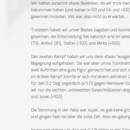
Wir hatten zunächst etwas Bedenken, da wir trotz K
bekommen haben (und keinen in 60 und 66 und +100). 
gewinnen mussten. Viel war also nicht zu erwarten...
Trotzdem haben wir unser Bestes begeben und konnt
gewinnen, die Entscheidung fiel natürlich erst im let
(73), Arthur (81), Stefan (-100) und Mirko (+100).
Den zweiten Kampf haben wir uns dann etwas "ausgeruh
Begegnung aufgehoben. Die war aber umso fulminante
zwei Auftritten eine gute Figur gemacht hat und sich
im dritten Kampf konnte er sich mit einem astreinen 
für den 5:2 Sieg (eigentlich ja 5:0) gegen Hannover-
wir nur die leichten, unbesetzten Gewichtsklassen abg
und Jonas (+100).
Die Stimmung in der Halle war super, es gab keine g
und gingen fast nie über die volle Zeit. Also ein gel