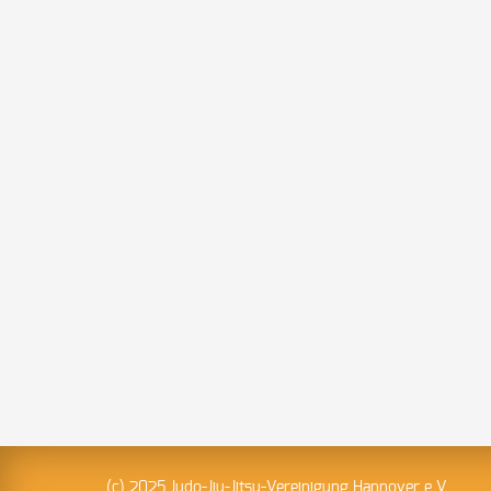
(c) 2025 Judo-Jiu-Jitsu-Vereinigung Hannover e.V.