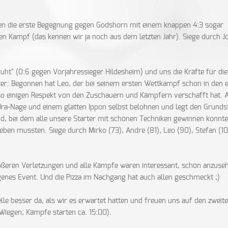
en die erste Begegnung gegen Godshorn mit einem knappen 4:3 sogar
zten Kampf (das kennen wir ja noch aus dem letzten Jahr). Siege durch J
t" (0:6 gegen Vorjahressieger Hildesheim) und uns die Kräfte für die 
r: Begonnen hat Leo, der bei seinem ersten Wettkampf schon in den 
 so einigen Respekt von den Zuschauern und Kämpfern verschafft hat. 
Ura-Nage und einem glatten Ippon selbst belohnen und legt den Grunds
Süd, bei dem alle unsere Starter mit schönen Techniken gewinnen konnt
eben mussten. Siege durch Mirko (73), Andre (81), Leo (90), Stefan (1
rößeren Verletzungen und alle Kämpfe waren interessant, schön anzuse
ungenes Event. Und die Pizza im Nachgang hat auch allen geschmeckt ;)
lle besser da, als wir es erwartet hatten und freuen uns auf den zweit
iegen; Kämpfe starten ca. 15:00).