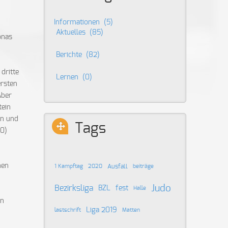
Informationen
(5)
Aktuelles
(85)
onas
Berichte
(82)
dritte
Lernen
(0)
ersten
Aber
tein
en und
Tags
00)
hen
Ausfall
1 Kampftag
2020
beiträge
Judo
Bezirksliga
BZL
fest
Halle
en
Liga 2019
lastschrift
Matten