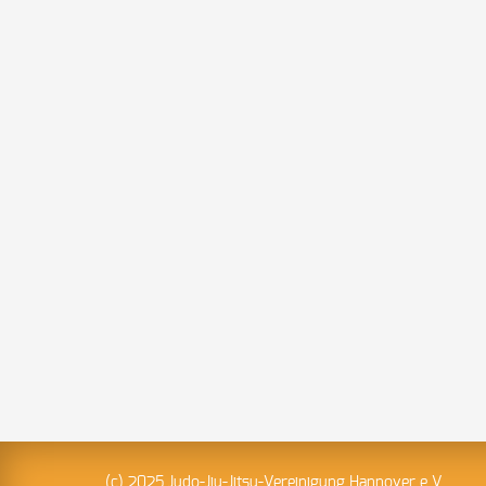
(c) 2025 Judo-Jiu-Jitsu-Vereinigung Hannover e.V.