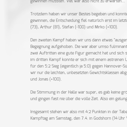
gewinnen mussten. Viel war also nicht zu erwarten...
Trotzdem haben wir unser Bestes begeben und konnt
gewinnen, die Entscheidung fiel natürlich erst im let
(73), Arthur (81), Stefan (-100) und Mirko (+100).
Den zweiten Kampf haben wir uns dann etwas "ausgeruh
Begegnung aufgehoben. Die war aber umso fulminante
zwei Auftritten eine gute Figur gemacht hat und sich
im dritten Kampf konnte er sich mit einem astreinen 
für den 5:2 Sieg (eigentlich ja 5:0) gegen Hannover-
wir nur die leichten, unbesetzten Gewichtsklassen abg
und Jonas (+100).
Die Stimmung in der Halle war super, es gab keine g
und gingen fast nie über die volle Zeit. Also ein gel
Insgesamt stehen wir also mit 4:2 Punkten in der Tabe
Kampftag am Samstag, den 7.4. in Godshorn (14 Uhr W