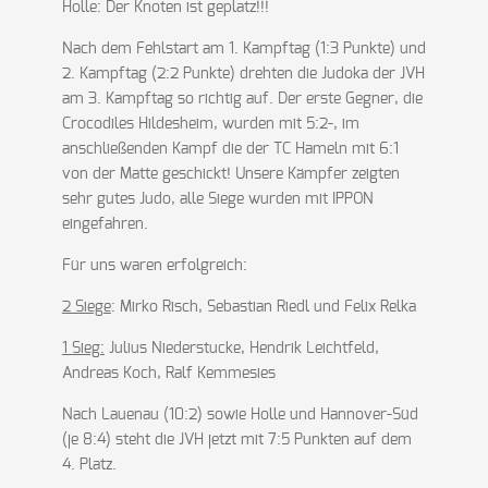
Holle: Der Knoten ist geplatz!!!
Nach dem Fehlstart am 1. Kampftag (1:3 Punkte) und
2. Kampftag (2:2 Punkte) drehten die Judoka der JVH
am 3. Kampftag so richtig auf. Der erste Gegner, die
Crocodiles Hildesheim, wurden mit 5:2-, im
anschließenden Kampf die der TC Hameln mit 6:1
von der Matte geschickt! Unsere Kämpfer zeigten
sehr gutes Judo, alle Siege wurden mit IPPON
eingefahren.
Für uns waren erfolgreich:
2 Siege
: Mirko Risch, Sebastian Riedl und Felix Relka
1 Sieg:
Julius Niederstucke, Hendrik Leichtfeld,
Andreas Koch, Ralf Kemmesies
Nach Lauenau (10:2) sowie Holle und Hannover-Süd
(je 8:4) steht die JVH jetzt mit 7:5 Punkten auf dem
4. Platz.