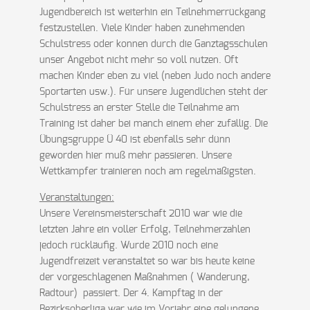
Jugendbereich ist weiterhin ein Teilnehmerrückgang
festzustellen. Viele Kinder haben zunehmenden
Schulstress oder konnen durch die Ganztagsschulen
unser Angebot nicht mehr so voll nutzen. Oft
machen Kinder eben zu viel (neben Judo noch andere
Sportarten usw.). Für unsere Jugendlichen steht der
Schulstress an erster Stelle die Teilnahme am
Training ist daher bei manch einem eher zufällig. Die
Übungsgruppe Ü 40 ist ebenfalls sehr dünn
geworden hier muß mehr passieren. Unsere
Wettkämpfer trainieren noch am regelmäßigsten.
Veranstaltungen:
Unsere Vereinsmeisterschaft 2010 war wie die
letzten Jahre ein voller Erfolg, Teilnehmerzahlen
jedoch rückläufig. Wurde 2010 noch eine
Jugendfreizeit veranstaltet so war bis heute keine
der vorgeschlagenen Maßnahmen ( Wanderung,
Radtour) passiert. Der 4. Kampftag in der
Bezirksoberliga war wie im Vorjahr eine gelungene