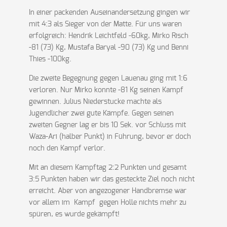
In einer packenden Auseinandersetzung gingen wir
mit 4:3 als Sieger von der Matte. Für uns waren
erfolgreich: Hendrik Leichtfeld -60kg, Mirko Risch
-81 (73) Kg, Mustafa Baryal -90 (73) Kg und Benni
Thies -100kg.
Die zweite Begegnung gegen Lauenau ging mit 1:6
verloren. Nur Mirko konnte -81 Kg seinen Kampf
gewinnen. Julius Niederstucke machte als
Jugendlicher zwei gute Kämpfe. Gegen seinen
zweiten Gegner lag er bis 10 Sek. vor Schluss mit
Waza-Ari (halber Punkt) in Führung, bevor er doch
noch den Kampf verlor.
Mit an diesem Kampftag 2:2 Punkten und gesamt
3:5 Punkten haben wir das gesteckte Ziel noch nicht
erreicht. Aber von angezogener Handbremse war
vor allem im Kampf gegen Holle nichts mehr zu
spüren, es wurde gekämpft!