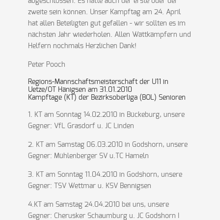
abgeschlossen. Es hätte auch der erste oder der
zweite sein können. Unser Kampftag am 24. April
hat allen Beteiligten gut gefallen - wir sollten es im
nächsten Jahr wiederholen. Allen Wättkämpfern und
Helfern nochmals Herzlichen Dank!
Peter Pooch
Regions-Mannschaftsmeisterschaft der U11 in
Uetze/OT Hänigsen am 31.01.2010
Kampftage (KT) der Bezirksoberliga (BOL) Senioren
1. KT am Sonntag 14.02.2010 in Bückeburg, unsere
Gegner: VfL Grasdorf u. JC Linden
2. KT am Samstag 06.03.2010 in Godshorn, unsere
Gegner: Mühlenberger SV u.TC Hameln
3. KT am Sonntag 11.04.2010 in Godshorn, unsere
Gegner: TSV Wettmar u. KSV Bennigsen
4.KT am Samstag 24.04.2010 bei uns, unsere
Gegner: Cherusker Schaumburg u. JC Godshorn I