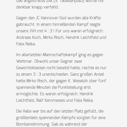
Das angestrebte Ziel (3. Tabellenplatz) wurde nur
denkbar knapp verfehlt.
Gegen den JC Hannover-Süd wurden alle Kräfte
gebraucht. In einem hinreißenden Kampf siegte
unsere JVH mit 4 : 3 ! Für uns waren erfolgreich:
Andreas Koch, Mirko Risch, Hendrik Leichtfeld und
Felix Relka.
Im allerletzten Mannschaftskampf ging es gegen
Wettmar. Obwohl unser Gegner zwei
Gewichtsklassen nicht besetzt hatte, reichte es nur
zu einem 3 : 3 unentschieden. Ganz großen Anteil
hatte Mirko Risch, der gegen K. Weseloh über fünf
spannende Minuten die Punkteteilung erst
ermöglichte. Es waren erfolgreich: Hendrik
Leichtfeld, Ralf Kemmesies und Felix Relka.
Die Halle war bis auf den letzten Platz gefüllt, die
größtenteils spannenden Kämpfe sorgten für eine
Bombenstimmung. Gab es während der