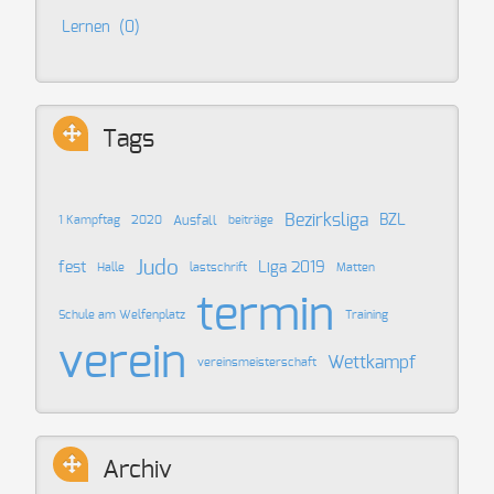
Lernen
(0)
Tags
Bezirksliga
BZL
Ausfall
1 Kampftag
2020
beiträge
Judo
fest
Liga 2019
Halle
lastschrift
Matten
termin
Schule am Welfenplatz
Training
verein
Wettkampf
vereinsmeisterschaft
Archiv